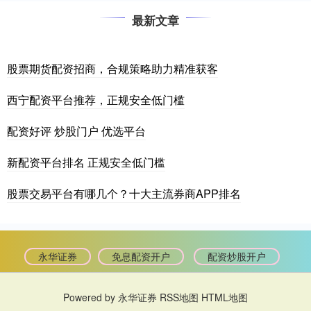
最新文章
股票期货配资招商，合规策略助力精准获客
西宁配资平台推荐，正规安全低门槛
配资好评 炒股门户 优选平台
新配资平台排名 正规安全低门槛
股票交易平台有哪几个？十大主流券商APP排名
永华证券
免息配资开户
配资炒股开户
Powered by
永华证券
RSS地图
HTML地图