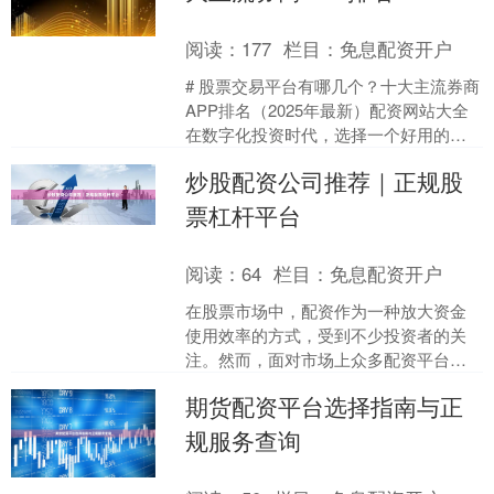
阅读：
177
栏目：
免息配资开户
# 股票交易平台有哪几个？十大主流券商
APP排名（2025年最新）配资网站大全
在数字化投资时代，选择一个好用的股
票交易平台，直接关系到交易效率、资
炒股配资公司推荐｜正规股
讯获取速度和....
票杠杆平台
阅读：
64
栏目：
免息配资开户
在股票市场中，配资作为一种放大资金
使用效率的方式，受到不少投资者的关
注。然而，面对市场上众多配资平台，
如何选择一家正规、安全、可靠的股票
期货配资平台选择指南与正
杠杆平台，成为许多股民的....
规服务查询