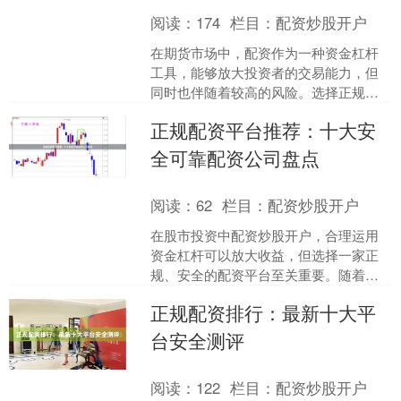
阅读：
174
栏目：
配资炒股开户
在期货市场中，配资作为一种资金杠杆
工具，能够放大投资者的交易能力，但
同时也伴随着较高的风险。选择正规、
安全的期货配资平台，是保障资金安
正规配资平台推荐：十大安
全、实现稳健投资的第一步。....
全可靠配资公司盘点
阅读：
62
栏目：
配资炒股开户
在股市投资中配资炒股开户，合理运用
资金杠杆可以放大收益，但选择一家正
规、安全的配资平台至关重要。随着监
管趋严，许多不合规平台已被淘汰，但
正规配资排行：最新十大平
仍有部分优质公司凭借稳健....
台安全测评
阅读：
122
栏目：
配资炒股开户