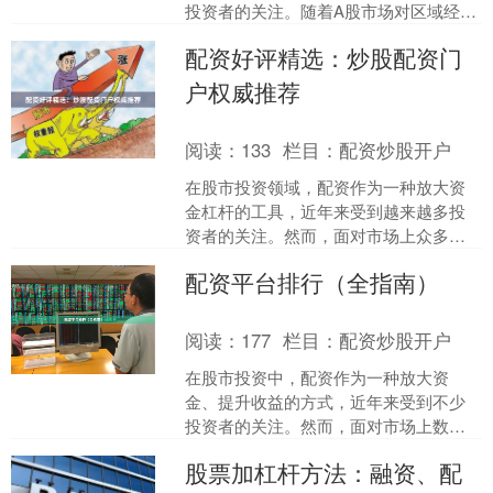
投资者的关注。随着A股市场对区域经济
主题的挖掘，西藏股票配资作为一种放
配资好评精选：炒股配资门
大资金杠杆的操作方式，....
户权威推荐
阅读：
133
栏目：
配资炒股开户
在股市投资领域，配资作为一种放大资
金杠杆的工具，近年来受到越来越多投
资者的关注。然而，面对市场上众多的
配资平台，如何选择一家安全、可靠、
配资平台排行（全指南）
服务优质的门户，成为投资....
阅读：
177
栏目：
配资炒股开户
在股市投资中，配资作为一种放大资
金、提升收益的方式，近年来受到不少
投资者的关注。然而，面对市场上数量
众多的配资平台配资网站大全，如何筛
股票加杠杆方法：融资、配
选出安全、合规、服务优质的....