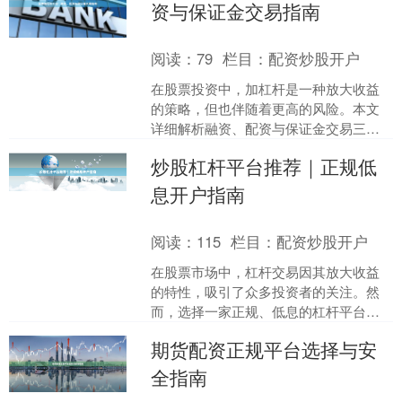
资与保证金交易指南
阅读：
79
栏目：
配资炒股开户
在股票投资中，加杠杆是一种放大收益
的策略，但也伴随着更高的风险。本文
详细解析融资、配资与保证金交易三种
常见加杠杆方法，帮助投资者了解操作
炒股杠杆平台推荐｜正规低
流程与注意事项配资网平台....
息开户指南
阅读：
115
栏目：
配资炒股开户
在股票市场中，杠杆交易因其放大收益
的特性，吸引了众多投资者的关注。然
而，选择一家正规、低息的杠杆平台，
是保障资金安全和交易顺畅的前提。本
期货配资正规平台选择与安
文将为您梳理炒股杠杆平台....
全指南