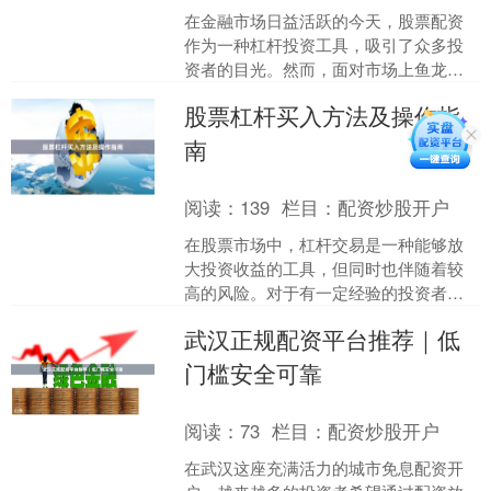
在金融市场日益活跃的今天，股票配资
作为一种杠杆投资工具，吸引了众多投
资者的目光。然而，面对市场上鱼龙混
杂的配资平台配资网前十名，如何选择
股票杠杆买入方法及操作指
一家安全、正规、服务优质....
南
阅读：
139
栏目：
配资炒股开户
在股票市场中，杠杆交易是一种能够放
大投资收益的工具，但同时也伴随着较
高的风险。对于有一定经验的投资者来
说，掌握正确的杠杆买入方法至关重
武汉正规配资平台推荐｜低
要。本文将为您详细介绍股票....
门槛安全可靠
阅读：
73
栏目：
配资炒股开户
在武汉这座充满活力的城市免息配资开