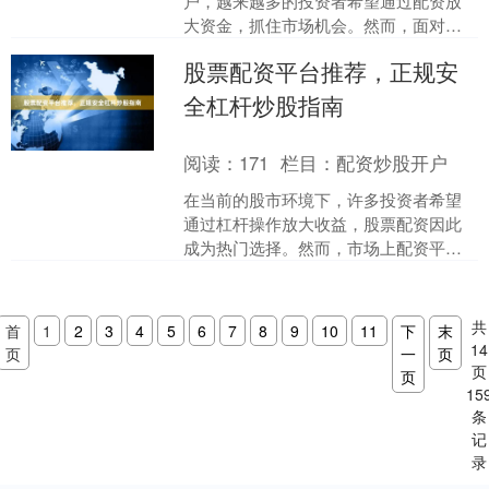
户，越来越多的投资者希望通过配资放
大资金，抓住市场机会。然而，面对众
多配资平台，如何选择一家正规、安
股票配资平台推荐，正规安
全、低门槛的机构，成为投资....
全杠杆炒股指南
阅读：
171
栏目：
配资炒股开户
在当前的股市环境下，许多投资者希望
通过杠杆操作放大收益，股票配资因此
成为热门选择。然而，市场上配资平台
鱼龙混杂，如何挑选正规安全的平台，
是每位投资者必须掌握的技....
共
首
1
2
3
4
5
6
7
8
9
10
11
下
末
14
页
一
页
页
页
15
条
记
录