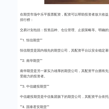
在期货市场中乐平股票配资，配资可以帮助投资者放大收益
排行榜：
交易计划包括：投资品种、仓位管理、止损策略等。明确的
**1. 恒信期货**
恒信期货是国内领先的期货公司，其配资平台以安全稳定著
**2. 南华期货**
南华期货是另一家实力雄厚的期货公司，其配资平台拥有先
受能力的投资者。
**3. 中信建投期货**
中信建投期货是中信集团旗下的期货公司，其配资平台依托
**4. 国泰君安期货**