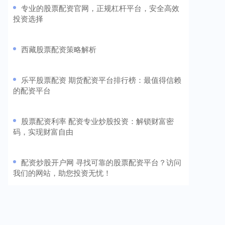
​专业的股票配资官网，正规杠杆平台，安全高效
投资选择
​西藏股票配资策略解析
​乐平股票配资 期货配资平台排行榜：最值得信赖
的配资平台
​股票配资利率 配资专业炒股投资：解锁财富密
码，实现财富自由
​配资炒股开户网 寻找可靠的股票配资平台？访问
我们的网站，助您投资无忧！