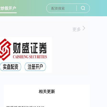
资炒股开户
更多
相关更新