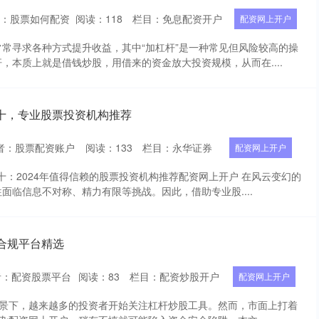
者：股票如何配资
阅读：
118
栏目：
免息配资开户
配资网上开户
常寻求各种方式提升收益，其中“加杠杆”是一种常见但风险较高的操
，本质上就是借钱炒股，用借来的资金放大投资规模，从而在....
十，专业股票投资机构推荐
者：股票配资账户
阅读：
133
栏目：
永华证券
配资网上开户
前十：2024年值得信赖的股票投资机构推荐配资网上开户 在风云变幻的
面临信息不对称、精力有限等挑战。因此，借助专业股....
合规平台精选
者：配资股票平台
阅读：
83
栏目：
配资炒股开户
配资网上开户
背景下，越来越多的投资者开始关注杠杆炒股工具。然而，市面上打着