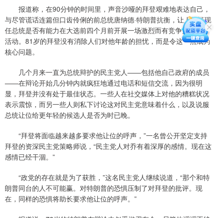
报道称，在90分钟的时间里，声音沙哑的拜登艰难地表达自己，
与尽管谎话连篇但口齿伶俐的前总统唐纳德·特朗普抗衡，让人怀疑现
任总统是否有能力在大选前四个月前开展一场激烈而有竞争力的竞选
活动。81岁的拜登没有消除人们对他年龄的担忧，而是令这一点成为
核心问题。
几个月来一直为总统辩护的民主党人——包括他自己政府的成员
——在辩论开始几分钟内就疯狂地通过电话和短信交流，因为很明
显，拜登并没有处于最佳状态。一些人在社交媒体上对他的糟糕状况
表示震惊，而另一些人则私下讨论这对民主党意味着什么，以及说服
总统让位给更年轻的候选人是否为时已晚。
“拜登将面临越来越多要求他让位的呼声，”一名曾公开坚定支持
拜登的资深民主党策略师说，“民主党人对乔有着深厚的感情。现在这
感情已经干涸。”
“政党的存在就是为了获胜，”这名民主党人继续说道，“那个和特
朗普同台的人不可能赢。对特朗普的恐惧压制了对拜登的批评。现
在，同样的恐惧将助长要求他让位的呼声。”