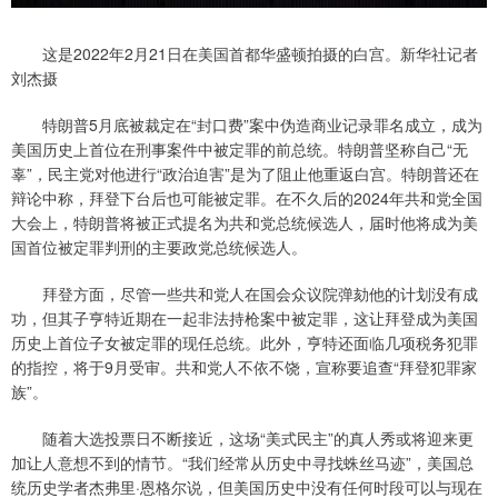
这是2022年2月21日在美国首都华盛顿拍摄的白宫。新华社记者
刘杰摄
特朗普5月底被裁定在“封口费”案中伪造商业记录罪名成立，成为
美国历史上首位在刑事案件中被定罪的前总统。特朗普坚称自己“无
辜”，民主党对他进行“政治迫害”是为了阻止他重返白宫。特朗普还在
辩论中称，拜登下台后也可能被定罪。在不久后的2024年共和党全国
大会上，特朗普将被正式提名为共和党总统候选人，届时他将成为美
国首位被定罪判刑的主要政党总统候选人。
拜登方面，尽管一些共和党人在国会众议院弹劾他的计划没有成
功，但其子亨特近期在一起非法持枪案中被定罪，这让拜登成为美国
历史上首位子女被定罪的现任总统。此外，亨特还面临几项税务犯罪
的指控，将于9月受审。共和党人不依不饶，宣称要追查“拜登犯罪家
族”。
随着大选投票日不断接近，这场“美式民主”的真人秀或将迎来更
加让人意想不到的情节。“我们经常从历史中寻找蛛丝马迹”，美国总
统历史学者杰弗里·恩格尔说，但美国历史中没有任何时段可以与现在