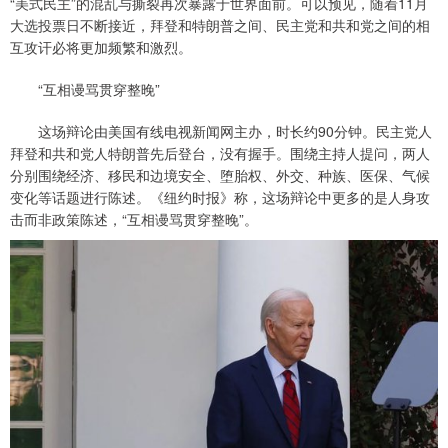
“美式民主”的混乱与撕裂再次暴露于世界面前。可以预见，随着11月
大选投票日不断接近，拜登和特朗普之间、民主党和共和党之间的相
互攻讦必将更加频繁和激烈。
“互相谩骂贯穿整晚”
这场辩论由美国有线电视新闻网主办，时长约90分钟。民主党人
拜登和共和党人特朗普先后登台，没有握手。围绕主持人提问，两人
分别围绕经济、移民和边境安全、堕胎权、外交、种族、医保、气候
变化等话题进行陈述。《纽约时报》称，这场辩论中更多的是人身攻
击而非政策陈述，“互相谩骂贯穿整晚”。