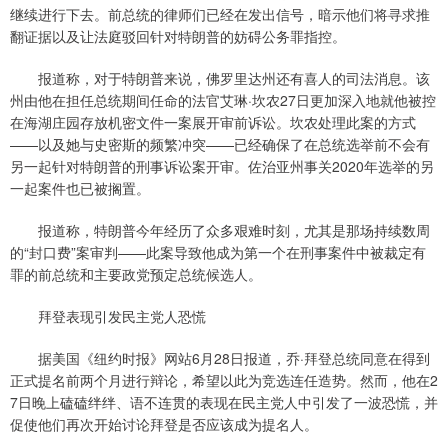
继续进行下去。前总统的律师们已经在发出信号，暗示他们将寻求推
翻证据以及让法庭驳回针对特朗普的妨碍公务罪指控。
报道称，对于特朗普来说，佛罗里达州还有喜人的司法消息。该
州由他在担任总统期间任命的法官艾琳·坎农27日更加深入地就他被控
在海湖庄园存放机密文件一案展开审前诉讼。坎农处理此案的方式
——以及她与史密斯的频繁冲突——已经确保了在总统选举前不会有
另一起针对特朗普的刑事诉讼案开审。佐治亚州事关2020年选举的另
一起案件也已被搁置。
报道称，特朗普今年经历了众多艰难时刻，尤其是那场持续数周
的“封口费”案审判——此案导致他成为第一个在刑事案件中被裁定有
罪的前总统和主要政党预定总统候选人。
拜登表现引发民主党人恐慌
据美国《纽约时报》网站6月28日报道，乔·拜登总统同意在得到
正式提名前两个月进行辩论，希望以此为竞选连任造势。然而，他在2
7日晚上磕磕绊绊、语不连贯的表现在民主党人中引发了一波恐慌，并
促使他们再次开始讨论拜登是否应该成为提名人。