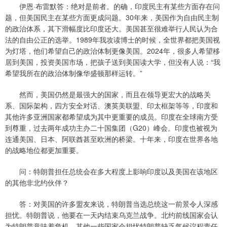
伊恩·布雷默答：绝对是前者。的确，印度民主有某些方面存在问
题，但美国民主在某些方面更成问题。30年来，美国作为自由民主制
的政治体系，其下滑幅度比印度还大。美国甚至很难举行人民认为合
法的自由公正的选举。1989年我攻读博士的时候，全世界都把美国视
为灯塔，他们希望自己的政治体制更像美国。2024年，很多人希望移
居到美国，投资美国市场，把孩子送到美国读大学，但没有人说：“我
希望我所在的政治体制像华盛顿那样运转。”
然而，美国仍然是最强大的国家，而且在领导更宏大的战略关
系、国际架构，四方安全对话、澳英美联盟、印太框架等等，印度和
其他许多亚洲国家都希望成为其中更重要的成员。印度在全球南方受
到尊重，过去两年成功主办二十国集团（G20）峰会。印度也被视为
连通美国、日本、阿联酋甚至欧洲的桥梁。十年来，印度在世界各地
的战略地位都更加重要。
问：特朗普担任总统会在多大程度上影响印度以及美国在该地区
的其他非北约伙伴？
答：对美国的许多盟友来说，特朗普当选总统这一前景令人深感
担忧。特朗普说，他要在一天内结束乌克兰战争。北约前线国家会认
为特朗普意味着危机。其他一些国家会担忧特朗普缺乏气候议程责任