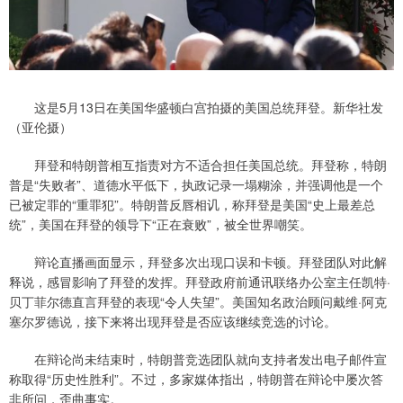
这是5月13日在美国华盛顿白宫拍摄的美国总统拜登。新华社发
（亚伦摄）
拜登和特朗普相互指责对方不适合担任美国总统。拜登称，特朗
普是“失败者”、道德水平低下，执政记录一塌糊涂，并强调他是一个
已被定罪的“重罪犯”。特朗普反唇相讥，称拜登是美国“史上最差总
统”，美国在拜登的领导下“正在衰败”，被全世界嘲笑。
辩论直播画面显示，拜登多次出现口误和卡顿。拜登团队对此解
释说，感冒影响了拜登的发挥。拜登政府前通讯联络办公室主任凯特·
贝丁菲尔德直言拜登的表现“令人失望”。美国知名政治顾问戴维·阿克
塞尔罗德说，接下来将出现拜登是否应该继续竞选的讨论。
在辩论尚未结束时，特朗普竞选团队就向支持者发出电子邮件宣
称取得“历史性胜利”。不过，多家媒体指出，特朗普在辩论中屡次答
非所问，歪曲事实。