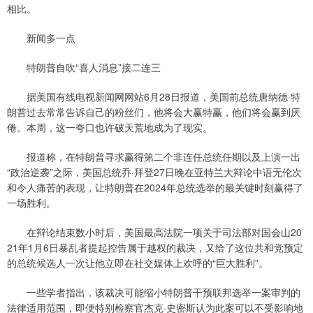
相比。
新闻多一点
特朗普自吹“喜人消息”接二连三
据美国有线电视新闻网网站6月28日报道，美国前总统唐纳德·特
朗普过去常常告诉自己的粉丝们，他将会大赢特赢，他们将会赢到厌
倦。本周，这一夸口也许破天荒地成为了现实。
报道称，在特朗普寻求赢得第二个非连任总统任期以及上演一出
“政治逆袭”之际，美国总统乔·拜登27日晚在亚特兰大辩论中语无伦次
和令人痛苦的表现，让特朗普在2024年总统选举的最关键时刻赢得了
一场胜利。
在辩论结束数小时后，美国最高法院一项关于司法部对国会山20
21年1月6日暴乱者提起控告属于越权的裁决，又给了这位共和党预定
的总统候选人一次让他立即在社交媒体上欢呼的“巨大胜利”。
一些学者指出，该裁决可能缩小特朗普干预联邦选举一案审判的
法律适用范围，即便特别检察官杰克·史密斯认为此案可以不受影响地