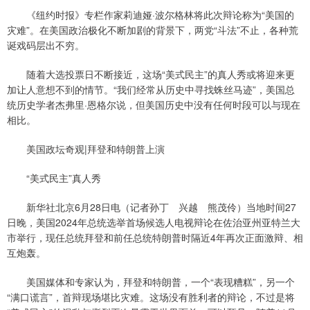
《纽约时报》专栏作家莉迪娅·波尔格林将此次辩论称为“美国的
灾难”。在美国政治极化不断加剧的背景下，两党“斗法”不止，各种荒
诞戏码层出不穷。
随着大选投票日不断接近，这场“美式民主”的真人秀或将迎来更
加让人意想不到的情节。“我们经常从历史中寻找蛛丝马迹”，美国总
统历史学者杰弗里·恩格尔说，但美国历史中没有任何时段可以与现在
相比。
美国政坛奇观|拜登和特朗普上演
“美式民主”真人秀
新华社北京6月28日电（记者孙丁 兴越 熊茂伶）当地时间27
日晚，美国2024年总统选举首场候选人电视辩论在佐治亚州亚特兰大
市举行，现任总统拜登和前任总统特朗普时隔近4年再次正面激辩、相
互炮轰。
美国媒体和专家认为，拜登和特朗普，一个“表现糟糕”，另一个
“满口谎言”，首辩现场堪比灾难。这场没有胜利者的辩论，不过是将