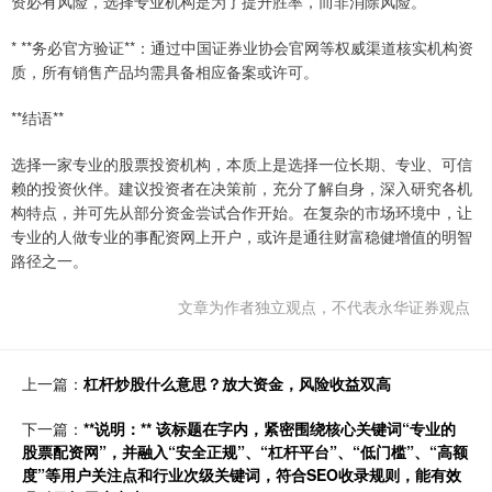
资必有风险，选择专业机构是为了提升胜率，而非消除风险。
* **务必官方验证**：通过中国证券业协会官网等权威渠道核实机构资
质，所有销售产品均需具备相应备案或许可。
**结语**
选择一家专业的股票投资机构，本质上是选择一位长期、专业、可信
赖的投资伙伴。建议投资者在决策前，充分了解自身，深入研究各机
构特点，并可先从部分资金尝试合作开始。在复杂的市场环境中，让
专业的人做专业的事配资网上开户，或许是通往财富稳健增值的明智
路径之一。
文章为作者独立观点，不代表永华证券观点
上一篇：
杠杆炒股什么意思？放大资金，风险收益双高
下一篇：
**说明：** 该标题在字内，紧密围绕核心关键词“专业的
股票配资网”，并融入“安全正规”、“杠杆平台”、“低门槛”、“高额
度”等用户关注点和行业次级关键词，符合SEO收录规则，能有效