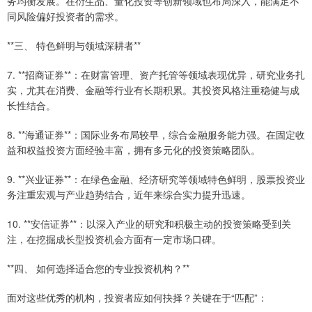
务均衡发展。在衍生品、量化投资等创新领域也布局深入，能满足不
同风险偏好投资者的需求。
**三、 特色鲜明与领域深耕者**
7. **招商证券**：在财富管理、资产托管等领域表现优异，研究业务扎
实，尤其在消费、金融等行业有长期积累。其投资风格注重稳健与成
长性结合。
8. **海通证券**：国际业务布局较早，综合金融服务能力强。在固定收
益和权益投资方面经验丰富，拥有多元化的投资策略团队。
9. **兴业证券**：在绿色金融、经济研究等领域特色鲜明，股票投资业
务注重宏观与产业趋势结合，近年来综合实力提升迅速。
10. **安信证券**：以深入产业的研究和积极主动的投资策略受到关
注，在挖掘成长型投资机会方面有一定市场口碑。
**四、 如何选择适合您的专业投资机构？**
面对这些优秀的机构，投资者应如何抉择？关键在于“匹配”：