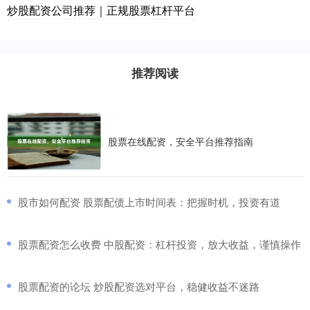
炒股配资公司推荐｜正规股票杠杆平台
推荐阅读
股票在线配资，安全平台推荐指南
​股市如何配资 股票配债上市时间表：把握时机，投资有道
​股票配资怎么收费 中股配资：杠杆投资，放大收益，谨慎操作
​股票配资的论坛 炒股配资选对平台，稳健收益不迷路