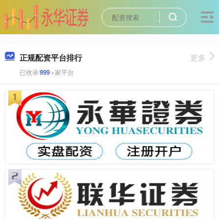
正规配资平台排行
更多
已收录
999
+家平台