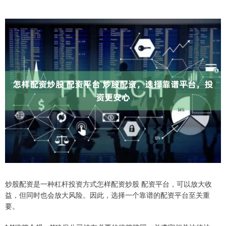
炒股配资是一种杠杆投资方式怎样配资炒股 配资平台，可以放大收
益，但同时也会放大风险。因此，选择一个靠谱的配资平台至关重
要。