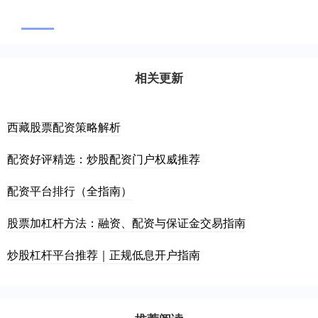
相关更新
西藏股票配资策略解析
配资好评精选：炒股配资门户权威推荐
配资平台排行（全指南）
股票加杠杆方法：融资、配资与保证金交易指南
炒股杠杆平台推荐｜正规低息开户指南