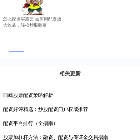
怎么配资买股票 如何用配资放
大收益，轻松炒股致富
相关更新
西藏股票配资策略解析
配资好评精选：炒股配资门户权威推荐
配资平台排行（全指南）
股票加杠杆方法：融资、配资与保证金交易指南