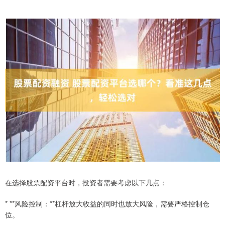
在选择股票配资平台时，投资者需要考虑以下几点：
* **风险控制：**杠杆放大收益的同时也放大风险，需要严格控制仓
位。