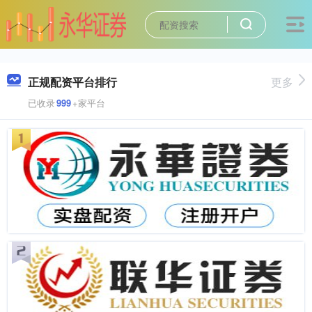
正规配资平台排行
更多
已收录
999
+家平台