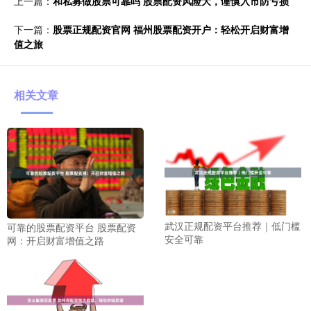
上一篇：
和私募做股票可靠吗 股票配资风险大，谨慎入市防亏损
下一篇：
股票正规配资官网 福州股票配资开户：轻松开启财富增
值之旅
相关文章
武汉正规配资平台推荐｜低门槛
可靠的股票配资平台 股票配资
安全可靠
网：开启财富增值之路