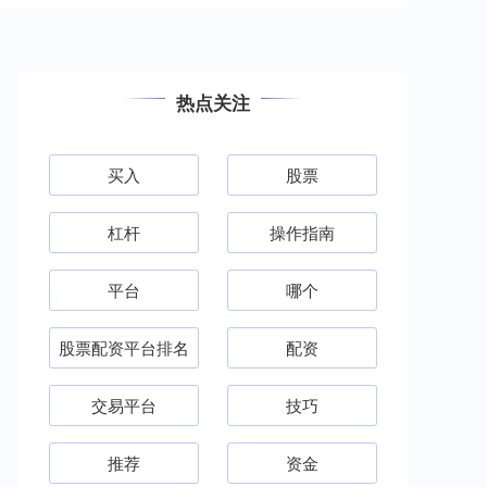
热点关注
买入
股票
杠杆
操作指南
平台
哪个
股票配资平台排名
配资
交易平台
技巧
推荐
资金