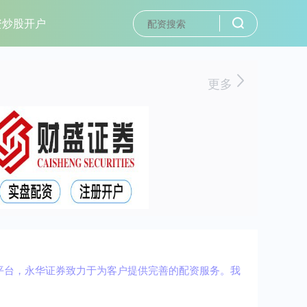
资炒股开户
更多
平台，永华证券致力于为客户提供完善的配资服务。我