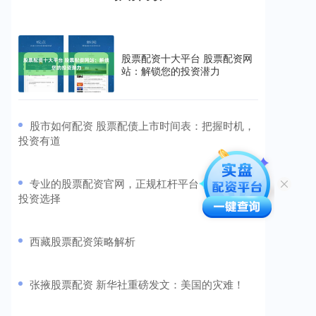
股票配资十大平台 股票配资网
站：解锁您的投资潜力
​股市如何配资 股票配债上市时间表：把握时机，
投资有道
​专业的股票配资官网，正规杠杆平台，安全高效
投资选择
​西藏股票配资策略解析
​张掖股票配资 新华社重磅发文：美国的灾难！