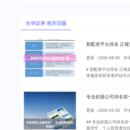
永华证券 相关话题
新配资平台排名 正
更新：2026-08-05
作
# 新配资平台排名 正
来越多的投资者开始关注
专业炒股公司排名前
更新：2026-05-28
作
## 专业炒股公司排名
股市中，个人投资者往往